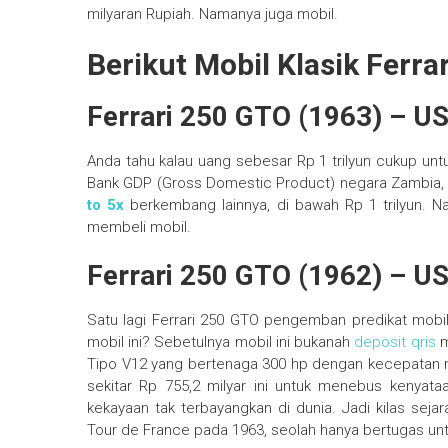
milyaran Rupiah. Namanya juga mobil.
Berikut Mobil Klasik Ferra
Ferrari 250 GTO (1963) – US$ 
Anda tahu kalau uang sebesar Rp 1 trilyun cukup un
Bank GDP (Gross Domestic Product) negara Zambia, L
to 5x
berkembang lainnya, di bawah Rp 1 trilyun. N
membeli mobil.
Ferrari 250 GTO (1962) – US$
Satu lagi Ferrari 250 GTO pengemban predikat mobi
mobil ini? Sebetulnya mobil ini bukanah
deposit qris
m
Tipo V12 yang bertenaga 300 hp dengan kecepatan m
sekitar Rp 755,2 milyar ini untuk menebus kenyata
kekayaan tak terbayangkan di dunia. Jadi kilas sej
Tour de France pada 1963, seolah hanya bertugas untuk