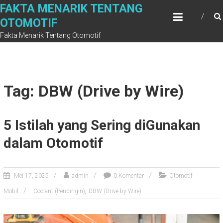
Skip
FAKTA MENARIK TENTANG
to
OTOMOTIF
content
Fakta Menarik Tentang Otomotif
Tag: DBW (Drive by Wire)
5 Istilah yang Sering diGunakan
dalam Otomotif
Mei 17, 2025
admin
0 Komentar
Otomotif
,
Mobil
Coolant (Pendingin)
DBW (Drive by Wire)