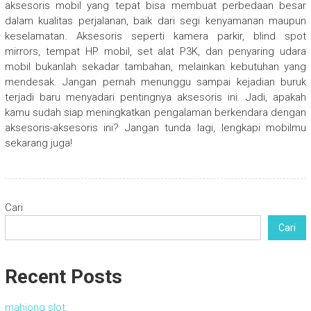
aksesoris mobil yang tepat bisa membuat perbedaan besar
dalam kualitas perjalanan, baik dari segi kenyamanan maupun
keselamatan. Aksesoris seperti kamera parkir, blind spot
mirrors, tempat HP mobil, set alat P3K, dan penyaring udara
mobil bukanlah sekadar tambahan, melainkan kebutuhan yang
mendesak. Jangan pernah menunggu sampai kejadian buruk
terjadi baru menyadari pentingnya aksesoris ini. Jadi, apakah
kamu sudah siap meningkatkan pengalaman berkendara dengan
aksesoris-aksesoris ini? Jangan tunda lagi, lengkapi mobilmu
sekarang juga!
Cari
Cari
Recent Posts
mahjong slot