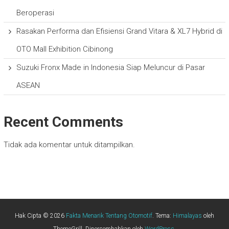
Beroperasi
Rasakan Performa dan Efisiensi Grand Vitara & XL7 Hybrid di
OTO Mall Exhibition Cibinong
Suzuki Fronx Made in Indonesia Siap Meluncur di Pasar
ASEAN
Recent Comments
Tidak ada komentar untuk ditampilkan.
Hak Cipta © 2026
Fakta Menarik Tentang Otomotif
. Tema:
Himalayas
oleh