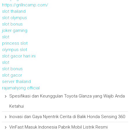
https://grillncamp.com/
slot thailand
slot olympus
slot bonus
joker gaming
slot
princess slot
olympus slot
slot gacor hari ini
slot
slot bonus
slot gacor
server thailand
rajamahjong official
Spesifikasi dan Keunggulan Toyota Glanza yang Wajib Anda
Ketahui
Inovasi dan Gaya Nyentrik Cerita di Balik Honda Sensing 360
VinFast Masuk Indonesia Pabrik Mobil Listrik Resmi