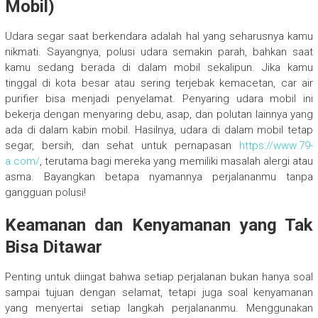
Mobil)
Udara segar saat berkendara adalah hal yang seharusnya kamu
nikmati. Sayangnya, polusi udara semakin parah, bahkan saat
kamu sedang berada di dalam mobil sekalipun. Jika kamu
tinggal di kota besar atau sering terjebak kemacetan, car air
purifier bisa menjadi penyelamat. Penyaring udara mobil ini
bekerja dengan menyaring debu, asap, dan polutan lainnya yang
ada di dalam kabin mobil. Hasilnya, udara di dalam mobil tetap
segar, bersih, dan sehat untuk pernapasan
https://www.79-
a.com/
, terutama bagi mereka yang memiliki masalah alergi atau
asma. Bayangkan betapa nyamannya perjalananmu tanpa
gangguan polusi!
Keamanan dan Kenyamanan yang Tak
Bisa Ditawar
Penting untuk diingat bahwa setiap perjalanan bukan hanya soal
sampai tujuan dengan selamat, tetapi juga soal kenyamanan
yang menyertai setiap langkah perjalananmu. Menggunakan