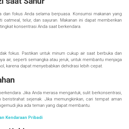
i saat Sahur
na dan fokus Anda selama berpuasa. Konsumsi makanan yang
ti oatmeal, telur, dan sayuran. Makanan ini dapat memberikan
ingkat konsentrasi Anda saat berkendara.
dak fokus. Pastikan untuk minum cukup air saat berbuka dan
a air, seperti semangka atau jeruk, untuk membantu menjaga
hol, karena dapat menyebabkan dehidrasi lebih cepat.
ahan
berkendara. Jika Anda merasa mengantuk, sulit berkonsentrasi,
n beristirahat sejenak. Jika memungkinkan, cari tempat aman
 pengemudi jika ada teman yang dapat membantu.
an Kendaraan Pribadi