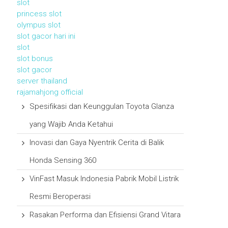
slot
princess slot
olympus slot
slot gacor hari ini
slot
slot bonus
slot gacor
server thailand
rajamahjong official
Spesifikasi dan Keunggulan Toyota Glanza
yang Wajib Anda Ketahui
Inovasi dan Gaya Nyentrik Cerita di Balik
Honda Sensing 360
VinFast Masuk Indonesia Pabrik Mobil Listrik
Resmi Beroperasi
Rasakan Performa dan Efisiensi Grand Vitara