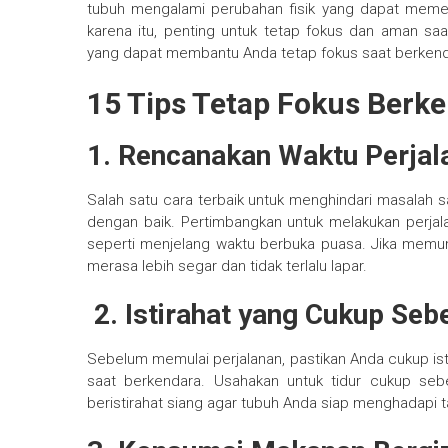
tubuh mengalami perubahan fisik yang dapat meme
karena itu, penting untuk tetap fokus dan aman sa
yang dapat membantu Anda tetap fokus saat berken
15 Tips Tetap Fokus Berk
1. Rencanakan Waktu Perjal
Salah satu cara terbaik untuk menghindari masalah
dengan baik. Pertimbangkan untuk melakukan perjal
seperti menjelang waktu berbuka puasa. Jika memungk
merasa lebih segar dan tidak terlalu lapar.
2. Istirahat yang Cukup Se
Sebelum memulai perjalanan, pastikan Anda cukup is
saat berkendara. Usahakan untuk tidur cukup seb
beristirahat siang agar tubuh Anda siap menghadapi 