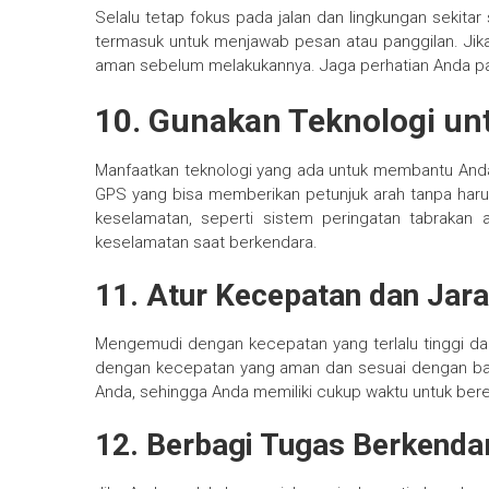
Selalu tetap fokus pada jalan dan lingkungan sekita
termasuk untuk menjawab pesan atau panggilan. Jik
aman sebelum melakukannya. Jaga perhatian Anda pada 
10. Gunakan Teknologi u
Manfaatkan teknologi yang ada untuk membantu Anda
GPS yang bisa memberikan petunjuk arah tanpa harus
keselamatan, seperti sistem peringatan tabrakan
keselamatan saat berkendara.
11. Atur Kecepatan dan Jar
Mengemudi dengan kecepatan yang terlalu tinggi da
dengan kecepatan yang aman dan sesuai dengan bata
Anda, sehingga Anda memiliki cukup waktu untuk bereaks
12. Berbagi Tugas Berkenda