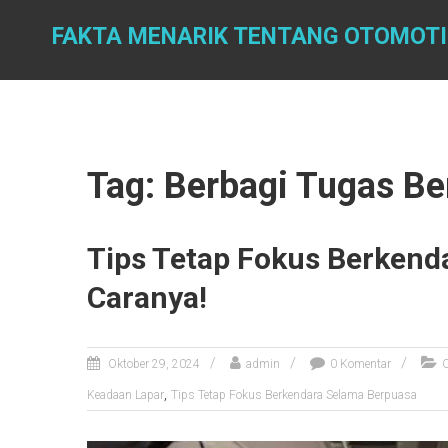
Skip
to
FAKTA MENARIK TENTANG OTOMOTI
content
Tag: Berbagi Tugas B
Tips Tetap Fokus Berkenda
Caranya!
Oktober 29, 2024
admin
0 Komentar
O
,
Keadaan Lapar
Tips Tetap Fokus Berkendara Selama Berpuasa