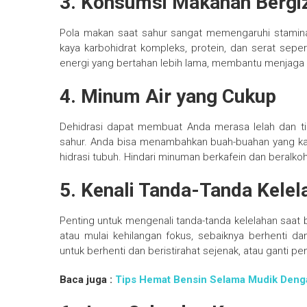
3. Konsumsi Makanan Bergiz
Pola makan saat sahur sangat memengaruhi stami
kaya karbohidrat kompleks, protein, dan serat seper
energi yang bertahan lebih lama, membantu menjaga t
4. Minum Air yang Cukup
Dehidrasi dapat membuat Anda merasa lelah dan ti
sahur. Anda bisa menambahkan buah-buahan yang kay
hidrasi tubuh. Hindari minuman berkafein dan beralko
5. Kenali Tanda-Tanda Kelel
Penting untuk mengenali tanda-tanda kelelahan saat 
atau mulai kehilangan fokus, sebaiknya berhenti da
untuk berhenti dan beristirahat sejenak, atau ganti
Baca juga :
Tips Hemat Bensin Selama Mudik Deng