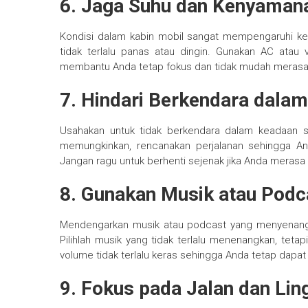
6. Jaga Suhu dan Kenyaman
Kondisi dalam kabin mobil sangat mempengaruhi ke
tidak terlalu panas atau dingin. Gunakan AC atau
membantu Anda tetap fokus dan tidak mudah merasa 
7. Hindari Berkendara dala
Usahakan untuk tidak berkendara dalam keadaan s
memungkinkan, rencanakan perjalanan sehingga A
Jangan ragu untuk berhenti sejenak jika Anda merasa
8. Gunakan Musik atau Pod
Mendengarkan musik atau podcast yang menyenang
Pilihlah musik yang tidak terlalu menenangkan, teta
volume tidak terlalu keras sehingga Anda tetap dapat m
9. Fokus pada Jalan dan Lin