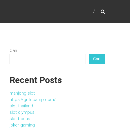
Cari
Cari
Recent Posts
mahjong slot
https://grillncamp.com/
slot thailand
slot olympus
slot bonus
joker gaming