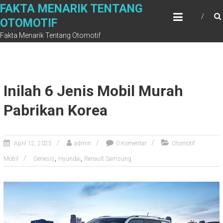
Skip
FAKTA MENARIK TENTANG
to
OTOMOTIF
content
Fakta Menarik Tentang Otomotif
Inilah 6 Jenis Mobil Murah
Pabrikan Korea
April 12, 2025
admin
0 Komentar
Otomotif
,
,
Mobil
Genesis
Hyundai
Renault Samsung