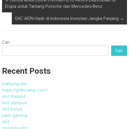
←
Denza Mobil Listrik Premium BYD Resmi Diluncurkan di
Eropa untuk Tantang Porsche dan Mercedes-Benz
GAC AION Hadir di Indonesia Investasi Jangka Panjang
→
Cari
Cari
Recent Posts
mahjong slot
https://grillncamp.com/
slot thailand
slot olympus
slot bonus
joker gaming
slot
princess slot